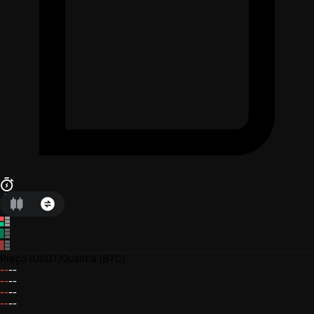
Preço
(USDT)
Quantia
(BTC)
--
--
--
--
--
--
--
--