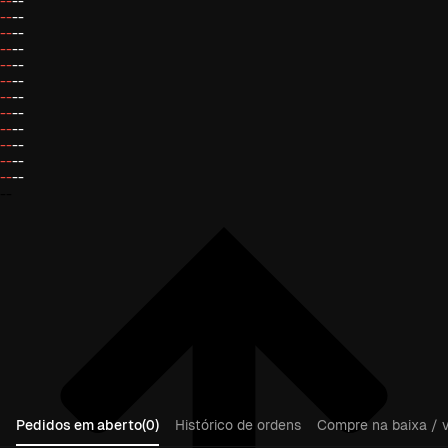
--
--
--
--
--
--
--
--
--
--
--
--
--
--
--
--
--
--
--
--
--
--
--
--
--
Pedidos em aberto(0)
Histórico de ordens
Compre na baixa / v