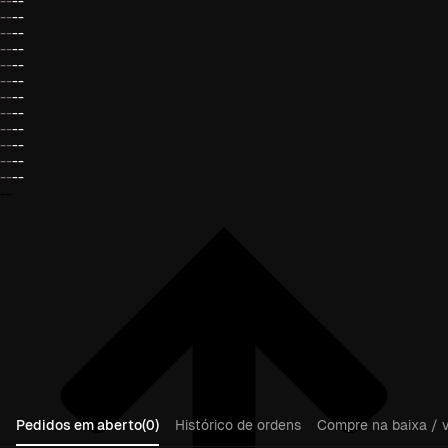
--
--
--
--
--
--
--
--
--
--
--
--
--
--
--
--
--
--
--
--
--
--
--
--
--
Pedidos em aberto(0)
Histórico de ordens
Compre na baixa / v