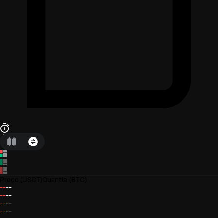
Preço
(USDT)
Quantia
(BTC)
--
--
--
--
--
--
--
--