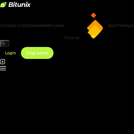
Comprar Criptomoedas
Mercados
Spot
Finança
Futuros
/
Login
Criar conta