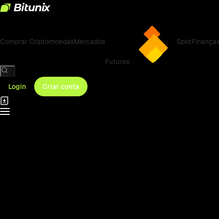
Comprar Criptomoedas
Mercados
Spot
Finança
Futuros
/
Login
Criar conta