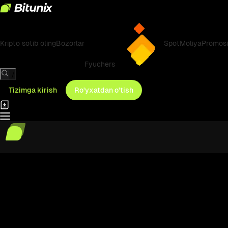
Kripto sotib oling
Bozorlar
Spot
Moliya
Promosi
Fyuchers
/
Tizimga kirish
Ro'yxatdan o'tish