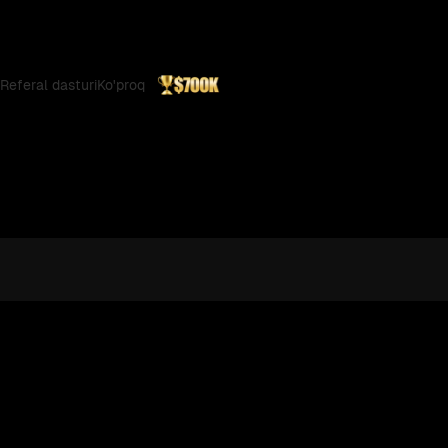
Referal dasturi
Ko'proq