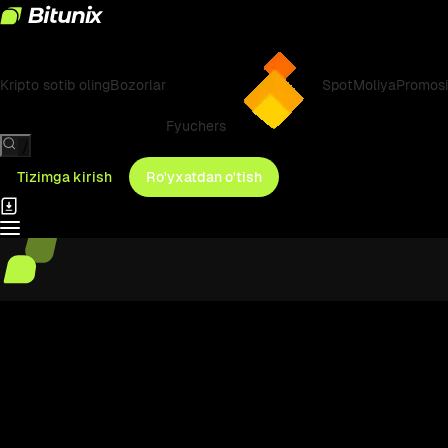
Kripto sotib oling
Bozorlar
Spot
Moliya
Promosi
Fyuchers
/
Tizimga kirish
Ro'yxatdan o'tish