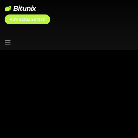
Ro'yxatdan o'tish