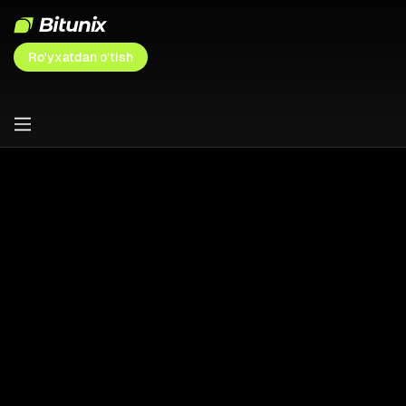
Ro'yxatdan o'tish