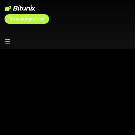
Ro'yxatdan o'tish