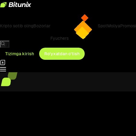
Kripto sotib oling
Bozorlar
Spot
Moliya
Promosi
Fyuchers
/
Tizimga kirish
Ro'yxatdan o'tish