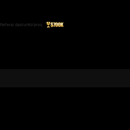
Referal dasturi
Ko'proq