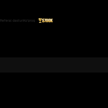
Referal dasturi
Ko'proq