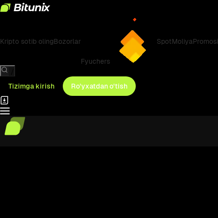
Kripto sotib oling
Bozorlar
Spot
Moliya
Promosi
Fyuchers
/
Tizimga kirish
Ro'yxatdan o'tish