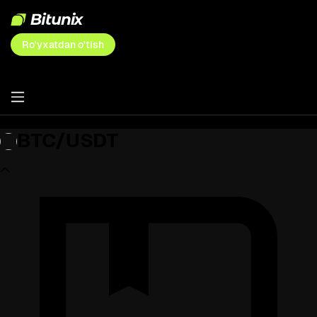
Ro'yxatdan o'tish
BTC/USDT