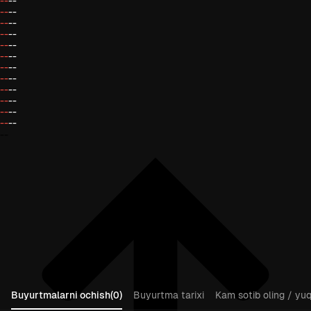
--
--
--
--
--
--
--
--
--
--
--
--
--
--
--
--
--
--
--
--
--
--
--
--
--
Buyurtmalarni ochish(0)
Buyurtma tarixi
Kam sotib oling / yuqo