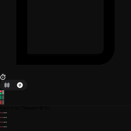
Narxi
(USDT)
Miqdori
(BTC)
--
--
--
--
--
--
--
--