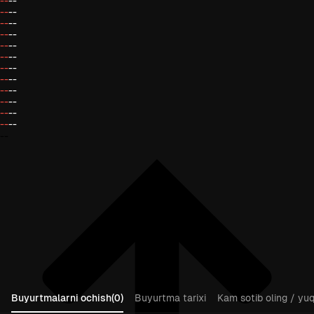
--
--
--
--
--
--
--
--
--
--
--
--
--
--
--
--
--
--
--
--
--
--
--
--
--
Buyurtmalarni ochish(0)
Buyurtma tarixi
Kam sotib oling / yuqo