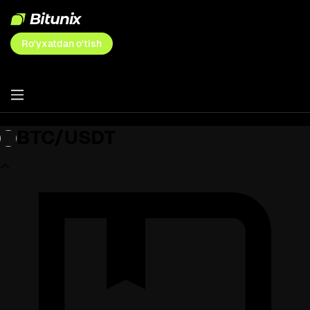
Ro'yxatdan o'tish
BTC/USDT