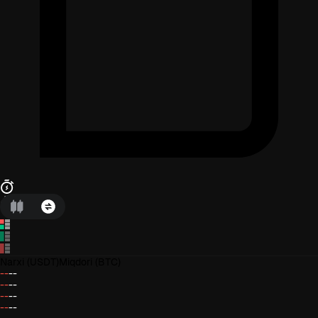
Narxi
(USDT)
Miqdori
(BTC)
--
--
--
--
--
--
--
--