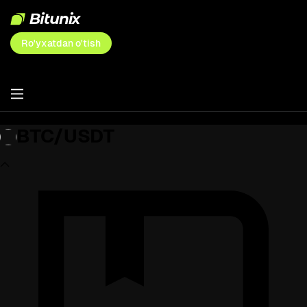
Ro'yxatdan o'tish
BTC/USDT