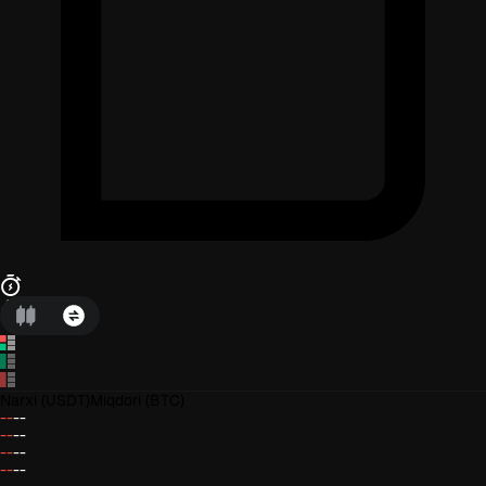
Narxi
(USDT)
Miqdori
(BTC)
--
--
--
--
--
--
--
--