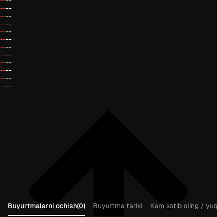
--
--
--
--
--
--
--
--
--
--
--
--
--
--
--
--
--
--
--
--
--
--
--
--
--
Buyurtmalarni ochish(0)
Buyurtma tarixi
Kam sotib oling / yuqo