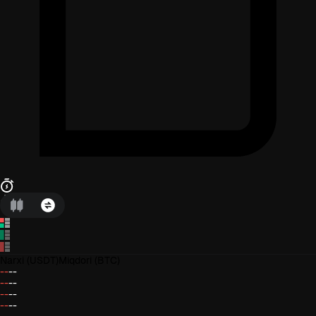
Narxi
(USDT)
Miqdori
(BTC)
--
--
--
--
--
--
--
--