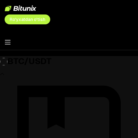
Ro'yxatdan o'tish
BTC/USDT