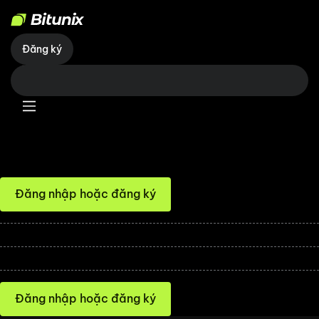
Đăng ký
Đầu tư tự động tại chỗ
Những khoản tiền nhỏ sẽ tích tụ theo thời gian và lãi kép sẽ tạo ra
của cải.
Đăng nhập hoặc đăng ký
Giá trị thị trường hiện tại
--
USDT
Sự trở lại của ngày hôm qua
--
USDT
Tổng lợi nhuận
--
USDT
Đăng nhập hoặc đăng ký