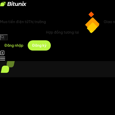
Mua tiền điện tử
Thị trường
Giao 
Hợp đồng tương lai
/
Đăng nhập
Đăng ký