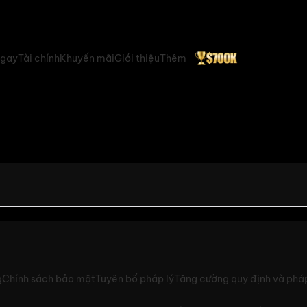
ngay
Tài chính
Khuyến mãi
Giới thiệu
Thêm
g
Chính sách bảo mật
Tuyên bố pháp lý
Tăng cường quy định và pháp