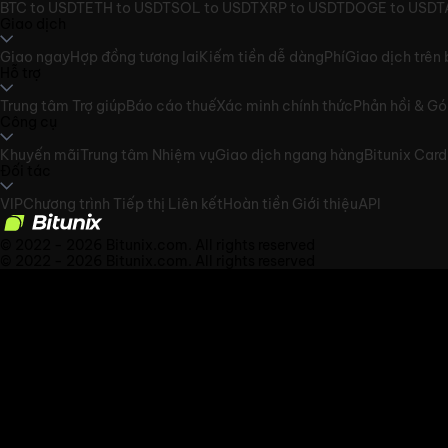
BTC to USDT
ETH to USDT
SOL to USDT
XRP to USDT
DOGE to USDT
Giao dịch
Giao ngay
Hợp đồng tương lai
Kiếm tiền dễ dàng
Phí
Giao dịch trên 
Hỗ trợ
Trung tâm Trợ giúp
Báo cáo thuế
Xác minh chính thức
Phản hồi & Gó
Công cụ
Khuyến mãi
Trung tâm Nhiệm vụ
Giao dịch ngang hàng
Bitunix Card
Đối tác
VIP
Chương trình Tiếp thị Liên kết
Hoàn tiền Giới thiệu
API
© 2022 - 2026 Bitunix.com. All rights reserved
© 2022 - 2026 Bitunix.com. All rights reserved