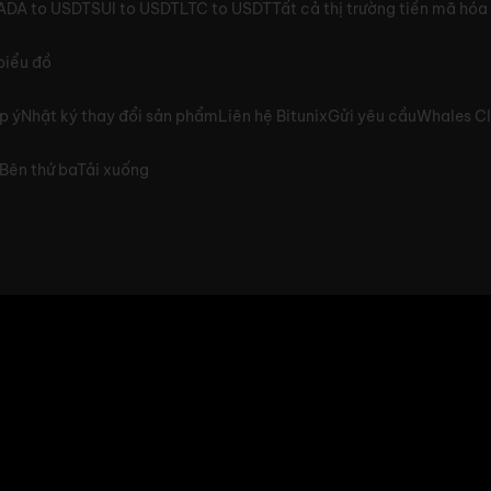
ADA to USDT
SUI to USDT
LTC to USDT
Tất cả thị trường tiền mã hóa
biểu đồ
p ý
Nhật ký thay đổi sản phẩm
Liên hệ Bitunix
Gửi yêu cầu
Whales C
Bên thứ ba
Tải xuống