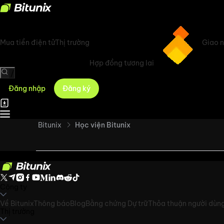
Mua tiền điện tử
Thị trường
Giao 
Hợp đồng tương lai
/
Đăng nhập
Đăng ký
Bitunix
Học viện Bitunix
Công ty
Về Bitunix
Thông báo
Blog
Bằng chứng Dự trữ
Thỏa thuận người dùn
Thị trường