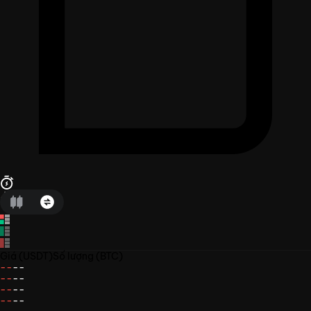
Giá
(USDT)
Số lượng
(BTC)
--
--
--
--
--
--
--
--