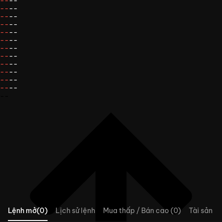
--
--
--
--
--
--
--
--
--
--
--
--
--
--
--
--
--
--
--
--
--
--
--
--
--
Lệnh mở(0)
Lịch sử lệnh
Mua thấp / Bán cao (0)
Tài sản