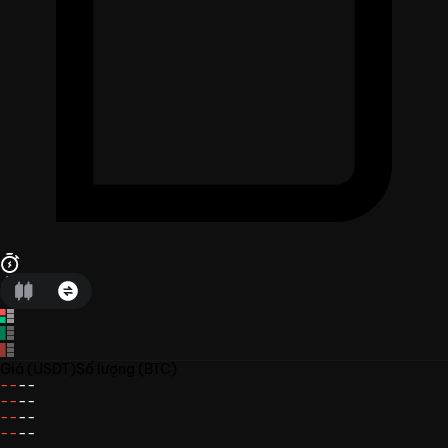
Giá
(USDT)
Số lượng
(BTC)
--
--
--
--
--
--
--
--