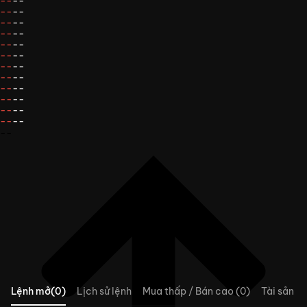
--
--
--
--
--
--
--
--
--
--
--
--
--
--
--
--
--
--
--
--
--
--
--
--
--
Lệnh mở(0)
Lịch sử lệnh
Mua thấp / Bán cao (0)
Tài sản