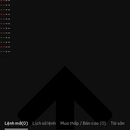
--
--
--
--
--
--
--
--
--
--
--
--
--
--
--
--
--
--
--
--
--
--
--
--
--
Lệnh mở(0)
Lịch sử lệnh
Mua thấp / Bán cao (0)
Tài sản