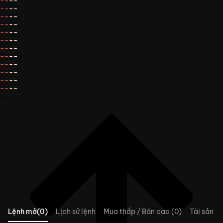
--
--
--
--
--
--
--
--
--
--
--
--
--
--
--
--
--
--
--
--
--
--
--
--
--
Lệnh mở(0)
Lịch sử lệnh
Mua thấp / Bán cao (0)
Tài sản