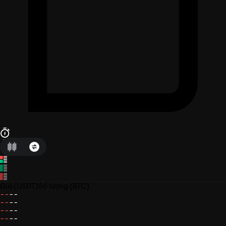
Giá
(USDT)
Số lượng
(BTC)
--
--
--
--
--
--
--
--