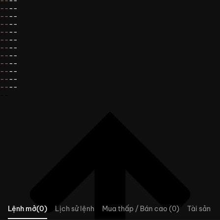
--
--
--
--
--
--
--
--
--
--
--
--
--
--
--
--
--
--
--
--
--
--
--
--
--
Lệnh mở(0)
Lịch sử lệnh
Mua thấp / Bán cao (0)
Tài sản