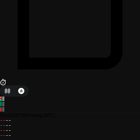
Giá
(USDT)
Số lượng
(BTC)
--
--
--
--
--
--
--
--