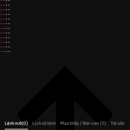
--
--
--
--
--
--
--
--
--
--
--
--
--
--
--
--
--
--
--
--
--
--
--
--
--
Lệnh mở(0)
Lịch sử lệnh
Mua thấp / Bán cao (0)
Tài sản