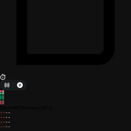
Giá
(USDT)
Số lượng
(BTC)
--
--
--
--
--
--
--
--