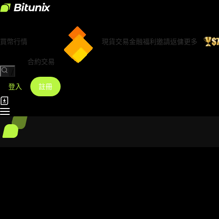
買幣
行情
現貨交易
金融
福利
邀請返傭
更多
合約交易
/
登入
註冊