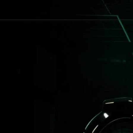
Passwort verwenden
Passwort vergessen
Google
Noch kein Konto?
Registrieren
Scan zum Einloggen
Öffnen Sie die Bitunix-App und bleiben Sie auf der Startseite. Tippen Sie a