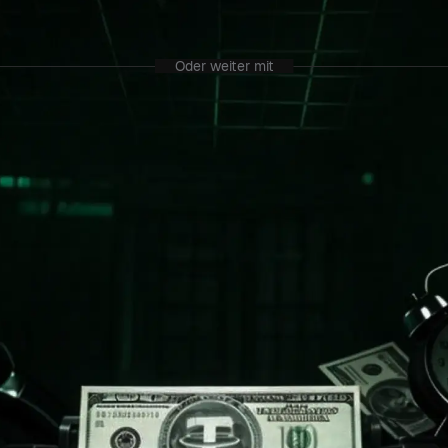
Oder weiter mit
uf das Profilbild oben links, dann tippen Sie oben rechts, um zu scannen.
Wie sca