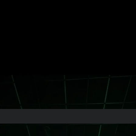
örse
Überprüfen