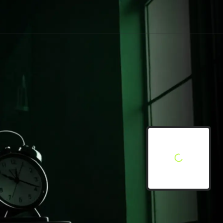
Apple
nne ich den QR-Code?