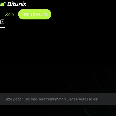
Login
Registrierung
Bitunix Anmelden
Globale Krypto Derivatb
Bessere Liquidität, besseres Trading
Anmelden
Handynummer/E-Mail
Subkonto-Anmeldung
Handynummer/E-Mail