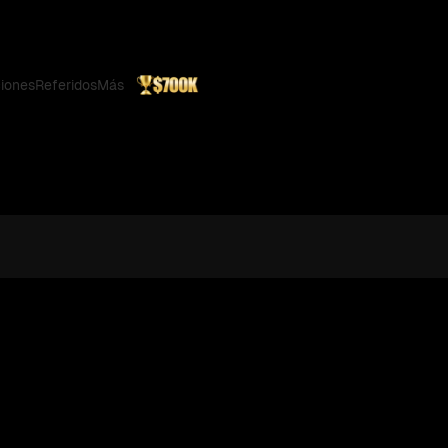
iones
Referidos
Más