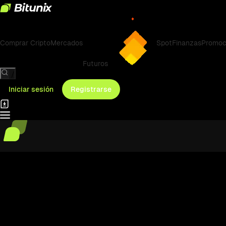
Comprar Cripto
Mercados
Spot
Finanzas
Promoc
Futuros
/
Iniciar sesión
Registrarse