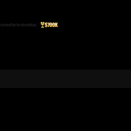
iones
Referidos
Más