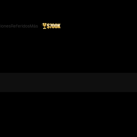
iones
Referidos
Más