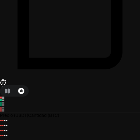
Precio
(USDT)
Cantidad
(BTC)
--
--
--
--
--
--
--
--