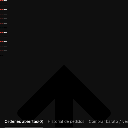
--
--
--
--
--
--
--
--
--
--
--
--
--
--
--
--
--
--
--
--
--
--
--
--
--
Ordenes abiertas(0)
Historial de pedidos
Comprar barato / ven