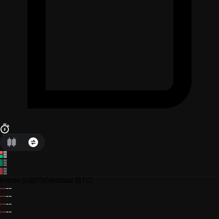
Precio
(USDT)
Cantidad
(BTC)
--
--
--
--
--
--
--
--