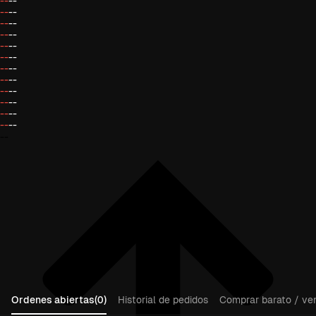
--
--
--
--
--
--
--
--
--
--
--
--
--
--
--
--
--
--
--
--
--
--
--
--
--
Ordenes abiertas(0)
Historial de pedidos
Comprar barato / ven