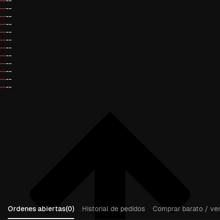
--
--
--
--
--
--
--
--
--
--
--
--
--
--
--
--
--
--
--
--
--
--
--
--
--
Ordenes abiertas(0)
Historial de pedidos
Comprar barato / ven