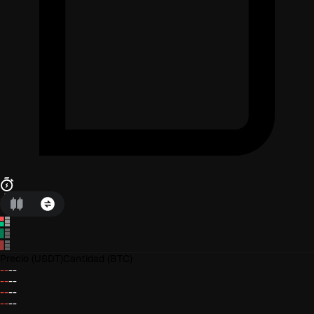
Precio
(USDT)
Cantidad
(BTC)
--
--
--
--
--
--
--
--