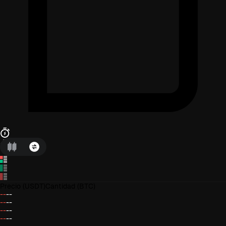
Precio
(USDT)
Cantidad
(BTC)
--
--
--
--
--
--
--
--