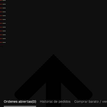
--
--
--
--
--
--
--
--
--
--
--
--
--
--
--
--
--
--
--
--
--
--
--
--
--
Ordenes abiertas(0)
Historial de pedidos
Comprar barato / ven