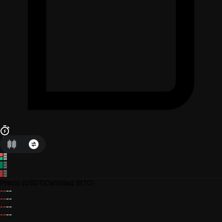
Precio
(USDT)
Cantidad
(BTC)
--
--
--
--
--
--
--
--