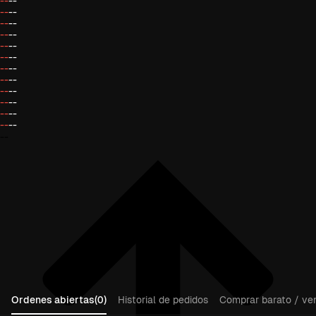
--
--
--
--
--
--
--
--
--
--
--
--
--
--
--
--
--
--
--
--
--
--
--
--
--
Ordenes abiertas(0)
Historial de pedidos
Comprar barato / ven