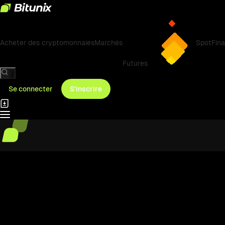
Acheter des cryptomonnaies
Marchés
Spot
Fin
Futures
/
Se connecter
S'inscrire