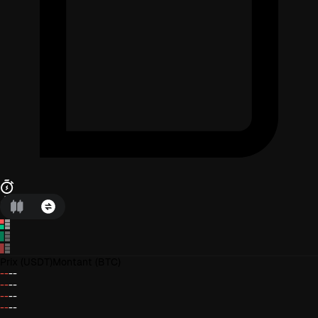
Prix
(USDT)
Montant
(BTC)
--
--
--
--
--
--
--
--