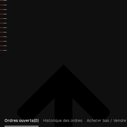
--
--
--
--
--
--
--
--
--
--
--
--
--
--
--
--
--
--
--
--
--
--
--
--
--
Ordres ouverts(0)
Historique des ordres
Acheter bas / Vendre 