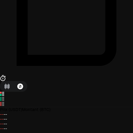
Prix
(USDT)
Montant
(BTC)
--
--
--
--
--
--
--
--