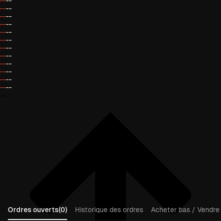
--
--
--
--
--
--
--
--
--
--
--
--
--
--
--
--
--
--
--
--
--
--
--
--
--
Ordres ouverts(0)
Historique des ordres
Acheter bas / Vendre 