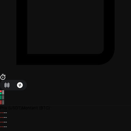
Prix
(USDT)
Montant
(BTC)
--
--
--
--
--
--
--
--