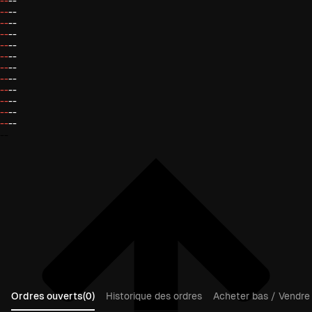
--
--
--
--
--
--
--
--
--
--
--
--
--
--
--
--
--
--
--
--
--
--
--
--
--
Ordres ouverts(0)
Historique des ordres
Acheter bas / Vendre 