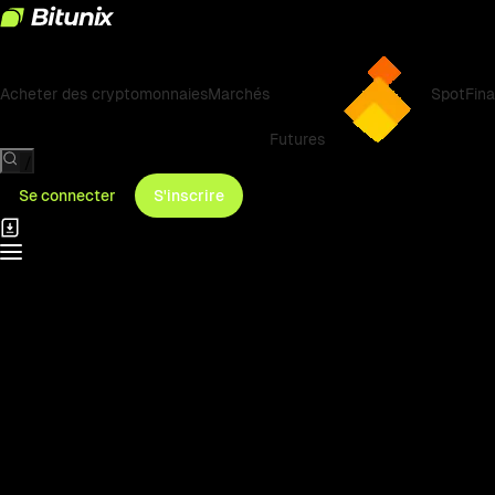
Acheter des cryptomonnaies
Marchés
Spot
Fin
Futures
/
Se connecter
S'inscrire