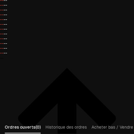
--
--
--
--
--
--
--
--
--
--
--
--
--
--
--
--
--
--
--
--
--
--
--
--
--
Ordres ouverts(0)
Historique des ordres
Acheter bas / Vendre 