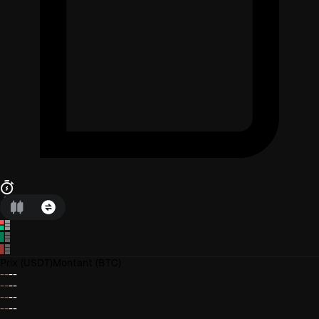
Prix
(USDT)
Montant
(BTC)
--
--
--
--
--
--
--
--