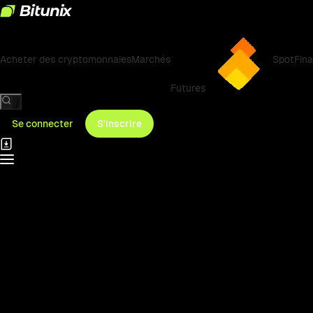
Acheter des cryptomonnaies
Marchés
Spot
Fin
Futures
/
Se connecter
S'inscrire