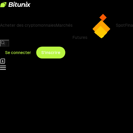
Acheter des cryptomonnaies
Marchés
Spot
Fin
Futures
/
Se connecter
S'inscrire