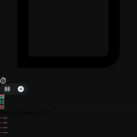
Prix
(USDT)
Montant
(BTC)
--
--
--
--
--
--
--
--