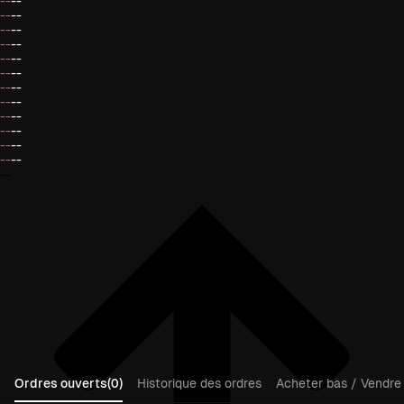
--
--
--
--
--
--
--
--
--
--
--
--
--
--
--
--
--
--
--
--
--
--
--
--
--
Ordres ouverts(0)
Historique des ordres
Acheter bas / Vendre 