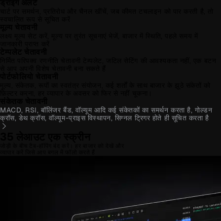
ड्राइंग अलर्ट
चार्ट पर समर्थन, प्रतिरोध और चैनल खींचें, जब कीमत टचलाइन को पार करती है, तो
स्वचालित रूप से सूचित करें
मूल्य चेतावनी
लक्ष्य मूल्य सेट करें, मूल्य पर तुरंत सूचनाएं भेजें, बाजार में स्थिति, पहले समय में
जानकारी प्राप्त करें
टेम्पलेट चेतावनी
निर्मित परिपक्व रणनीति चेतावनी टेम्पलेट, जटिल सेटिंग की आवश्यकता नहीं, एक बटन
से आप अपनी विशेष चेतावनी बना सकते हैं
पोर्टफोलियो चेतावनी
मूल्य, संकेतक, रूपों का स्वतंत्र संयोजन, कई शर्तों के साथ बाजार के झूठे संकेतों को
फ़िल्टर करना, हर व्यापार के अवसर को फिर से नहीं चूकना।
संकेतक चेतावनी
MACD, RSI, बॉलिंजर बैंड, वॉल्यूम आदि कई संकेतकों का समर्थन करता है, गोल्डन
क्रॉस, डेथ क्रॉस, वॉल्यूम-प्राइस विस्थापन, सिग्नल ट्रिगर होते ही सूचित करता है
35 लेआउट एक स्क्रीन
जोड़ी के बीच टैब-हॉपिंग बंद करें। हर बाजार को देखें और
व्यापार करें जिसे आप बगल में फॉलो करते हैं