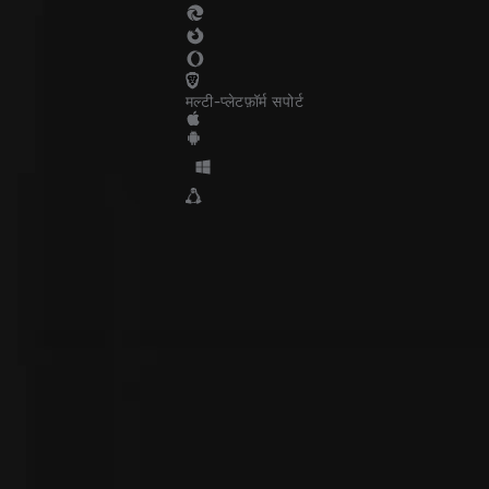
मल्टी-प्लेटफ़ॉर्म सपोर्ट
निर्मित किया गया केंद्रित
व्यापार
जटिल रणनीतियों को निष्पादित करें, जोखिम का प्रबंधन करें,
और एक क्लिक के साथ ऑर्डर समायोजित करें—अपनी मूल्य
कार्रवाई को कभी छोड़े बिना। अव्यवस्था के बिना पूर्ण नियंत्रण