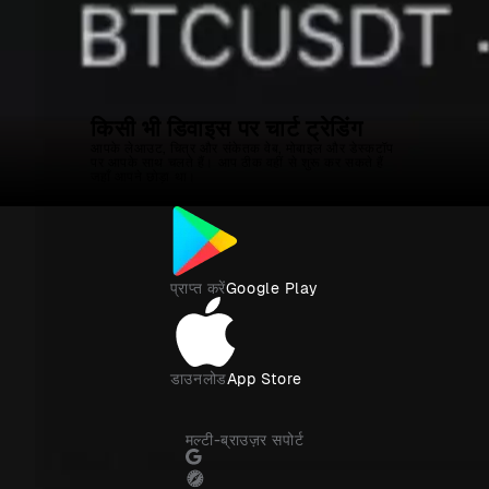
स्वतंत्र कॉन्फ़िग
क्रॉस-विंडो सिंक
प्रत्येक विंडो का अपना समय
क्रॉसहेयर, समय, दिनांक सीमा और
सीमा, चार्ट प्रकार और पैमाना होता
प्रतीकों को सिंक्रनाइज़ करें
है
किसी भी डिवाइस पर चार्ट ट्रेडिंग
आपके लेआउट, चित्र और संकेतक वेब, मोबाइल और डेस्कटॉप
पर आपके साथ चलते हैं। आप ठीक वहीं से शुरू कर सकते हैं
जहाँ आपने छोड़ा था।
प्राप्त करें
Google Play
डाउनलोड
App Store
मल्टी-ब्राउज़र सपोर्ट