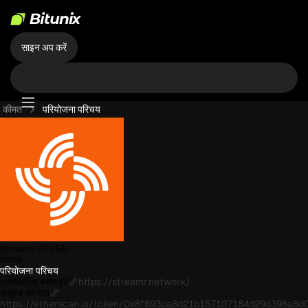
साइन अप करें
कीमत
परियोजना परिचय
Streamr
(DATA)
व्यापार
परियोजना परिचय
आधिकारिक वेबसाइट
https://streamr.network/
अनुबंध का पता
https://etherscan.io/token/0x8f693ca8d21b157107184d29d398a8d