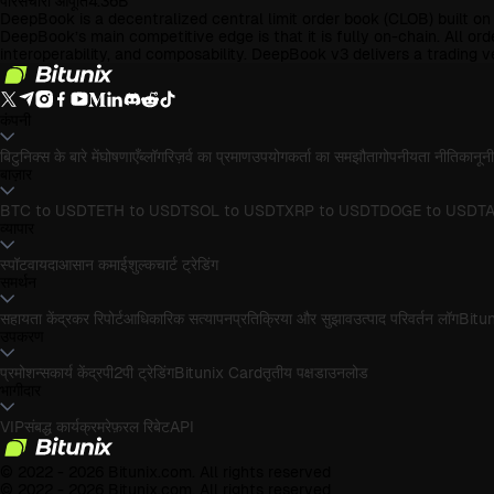
परिसंचारी आपूर्ति
4.36B
DeepBook is a decentralized central limit order book (CLOB) built on
DeepBook’s main competitive edge is that it is fully on-chain. All or
interoperability, and composability. DeepBook v3 delivers a trading 
कंपनी
बिटुनिक्स के बारे में
घोषणाएँ
ब्लॉग
रिज़र्व का प्रमाण
उपयोगकर्ता का समझौता
गोपनीयता नीति
कानूनी
बाज़ार
BTC to USDT
ETH to USDT
SOL to USDT
XRP to USDT
DOGE to USDT
A
व्यापार
स्पॉट
वायदा
आसान कमाई
शुल्क
चार्ट ट्रेडिंग
समर्थन
सहायता केंद्र
कर रिपोर्ट
आधिकारिक सत्यापन
प्रतिक्रिया और सुझाव
उत्पाद परिवर्तन लॉग
Bituni
उपकरण
प्रमोशन्स
कार्य केंद्र
पी2पी ट्रेडिंग
Bitunix Card
तृतीय पक्ष
डाउनलोड
भागीदार
VIP
संबद्ध कार्यक्रम
रेफ़रल रिबेट
API
© 2022 - 2026 Bitunix.com. All rights reserved
© 2022 - 2026 Bitunix.com. All rights reserved