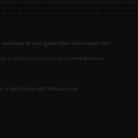
 Sui. DeepBook leverages Sui's parallel execution and low transactio
der routing, matching, and settling occur on-chain, delivering a tradi
venue that is even more performant and that integrates seamlessly as
 वक्तव्य
नियामक और कानूनी सुदृढ़ीकरण
जोखिम प्रकटीकरण
एएमएल नीतियां
DA to USDT
SUI to USDT
LTC to USDT
सभी क्रिप्टो बाजार
x से संपर्क करें
अनुरोध सबमिट करें
Whales Club