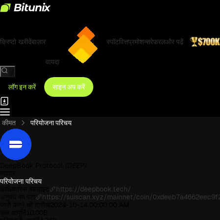
क्रिप्टो खरीदें
बाज़ार
स्पॉट
वित्त
प्रमोशन्स
रेफ़रल
और पढ़ें
वायदा
/
लॉग इन करें
साइन अप करें
कीमत
परियोजना परिचय
DeepBook Protocol
(DEEP)
व्यापार
परियोजना परिचय
आधिकारिक वेबसाइट
https://deepbook.tech/
अनुबंध का पता
https://suiscan.xyz/mainnet/coin/0xdeeb7a4662eec
जारी करने की तारीख
2024-10-14 00:00:00 AM
कुल आपूर्ति
10.00B