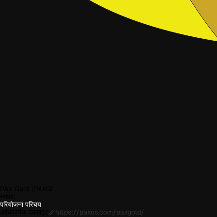
PAX Gold
(PAXG)
व्यापार
परियोजना परिचय
आधिकारिक वेबसाइट
https://paxos.com/paxgold/