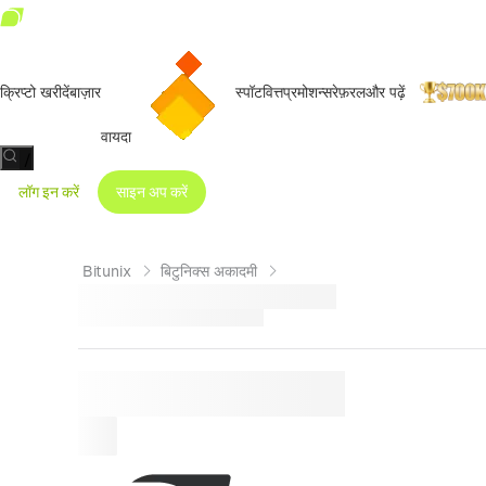
क्रिप्टो खरीदें
बाज़ार
स्पॉट
वित्त
प्रमोशन्स
रेफ़रल
और पढ़ें
वायदा
/
लॉग इन करें
साइन अप करें
Bitunix
बिटुनिक्स अकादमी