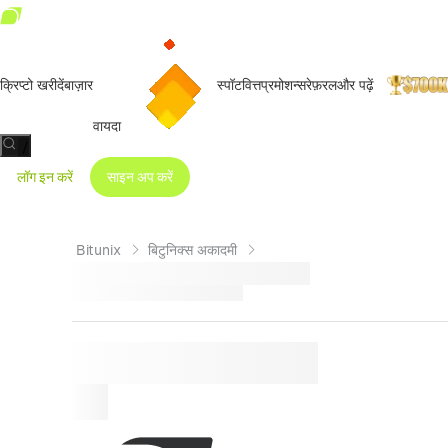
क्रिप्टो खरीदें
बाज़ार
स्पॉट
वित्त
प्रमोशन्स
रेफ़रल
और पढ़ें
वायदा
/
लॉग इन करें
साइन अप करें
Bitunix
बिटुनिक्स अकादमी