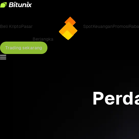
Beli Kripto
Pasar
Spot
Keuangan
Promosi
Raba
Berjangka
Trading sekarang
Perd